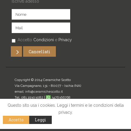
Iscriviti adesso
Accetto
Condizioni
e
Privacy
Copyright © 2014 Ceramiche Scotto
Via Campagnano, 131 - 80077 -
Ischia
(NA)
email:
info@ceramichescotto.it
Tel. 081.19303082 |
3476366768
P.IVA: 07272340634
Questo sito usa i cookies. Leggi i termini e le condizioni della
privacy.
Home
|
Privacy
|
Mappa del sito
|
Login
Accetto
Leggi