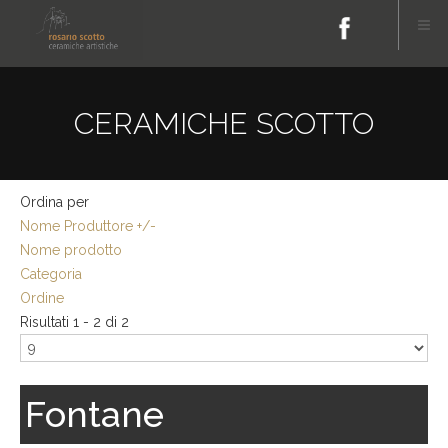
CERAMICHE SCOTTO
Ordina per
Nome Produttore +/-
Nome prodotto
Categoria
Ordine
Risultati 1 - 2 di 2
Fontane