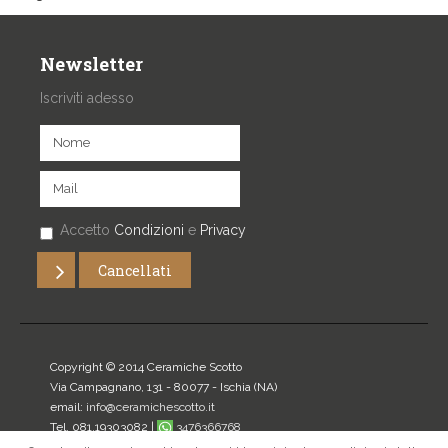
Newsletter
Iscriviti adesso
Accetto
Condizioni
e
Privacy
Copyright © 2014 Ceramiche Scotto
Via Campagnano, 131 - 80077 -
Ischia
(NA)
email:
info@ceramichescotto.it
Tel. 081.19303082 |
3476366768
P.IVA: 07272340634