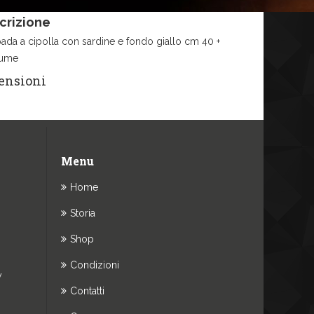
crizione
da a cipolla con sardine e fondo giallo cm 40 +
lume
ensioni
Menu
Home
Storia
Shop
Condizioni
y
Contatti