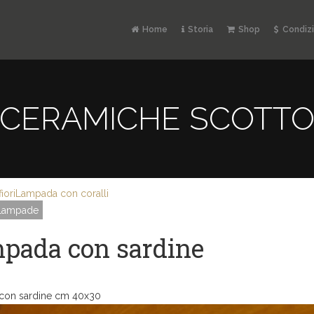
Home
Storia
Shop
Condizi
CERAMICHE SCOTT
iori
Lampada con coralli
 Lampade
pada con sardine
con sardine cm 40x30