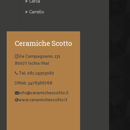
Cerca
Carrello
Ceramiche Scotto
Via Campagnano, 131
80077 Ischia (Na)
Tel. 081.19303082
Mob. 3476366768
info@ceramichescotto.it
www.ceramichescotto.it