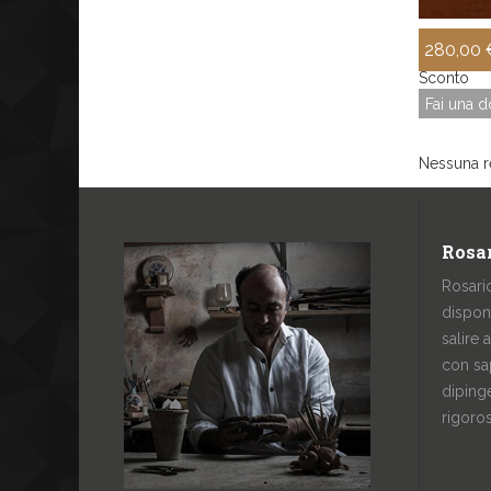
280,00 
Sconto
Fai una 
Nessuna r
Rosar
Rosari
dispon
salire 
con sa
dipinge
rigoro