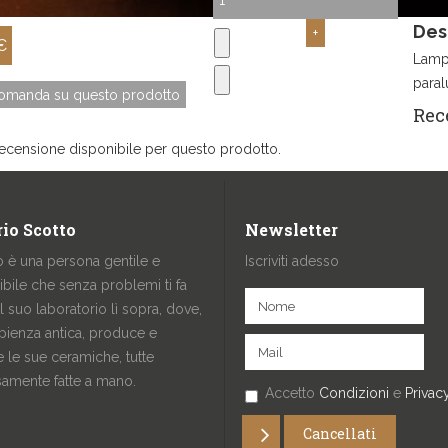
Des
€
Lampa
para
domanda su questo prodotto
Rec
ecensione disponibile per questo prodotto.
io Scotto
Newsletter
o è una persona gentile e
Iscriviti adesso
ibile che senza problemi ti fa
al suo laboratorio lì sopra, dove,
pienza antica, produce e
 le sue ceramiche, tutte
samente fatte a mano.
Accetto
Condizioni
e
Privac