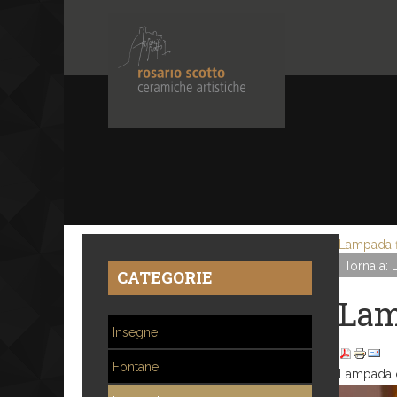
Lampada f
Torna a:
CATEGORIE
Lam
Insegne
Fontane
Lampada 