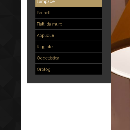
Lampade
Pannelli
Piatti da muro
Applique
Riggiole
Oggettistica
Orologi