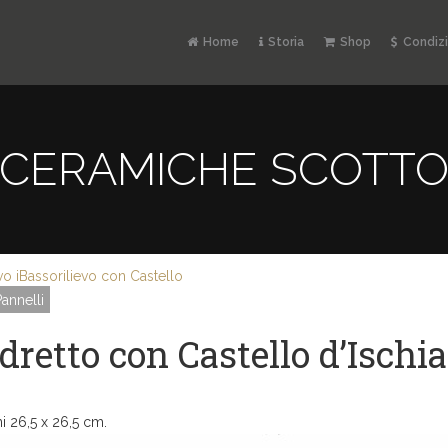
Home
Storia
Shop
Condizi
CERAMICHE SCOTT
vo i
Bassorilievo con Castello
Pannelli
dretto con Castello d’Ischia
i 26,5 x 26,5 cm.