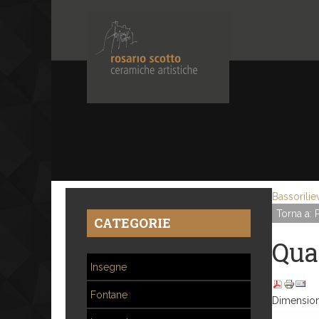
Bassorilie
Torna a: 
CATEGORIE
Qua
Insegne
Fontane
Dimension