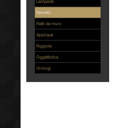
Lampade
Pannelli
Piatti da muro
Applique
Riggiole
Oggettistica
Orologi