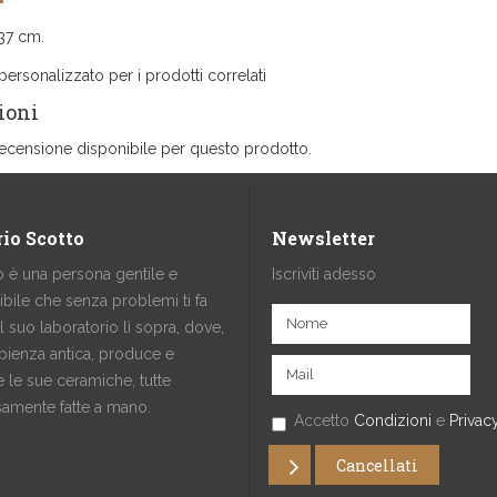
37 cm.
personalizzato per i prodotti correlati
ioni
ecensione disponibile per questo prodotto.
io Scotto
Newsletter
o è una persona gentile e
Iscriviti adesso
ibile che senza problemi ti fa
al suo laboratorio lì sopra, dove,
pienza antica, produce e
 le sue ceramiche, tutte
samente fatte a mano.
Accetto
Condizioni
e
Privac