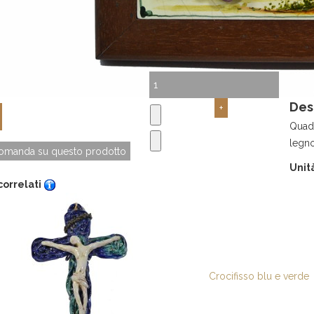
Des
Quadr
legno
domanda su questo prodotto
Unità
correlati
Crocifisso blu e verde