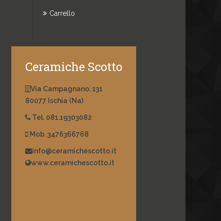
Carrello
Ceramiche Scotto
Via Campagnano, 131
80077 Ischia (Na)
Tel. 081.19303082
Mob. 3476366768
info@ceramichescotto.it
www.ceramichescotto.it