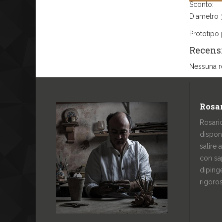
Sconto:
Diametro 
Prototipo 
Recens
Nessuna r
Rosar
Rosari
dispon
salire 
con sa
dipinge
rigoro