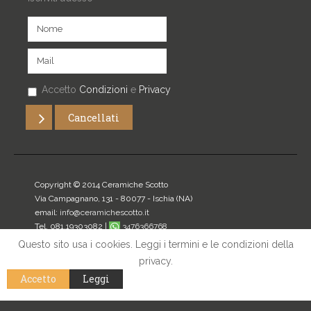
Accetto
Condizioni
e
Privacy
Copyright © 2014 Ceramiche Scotto
Via Campagnano, 131 - 80077 -
Ischia
(NA)
email:
info@ceramichescotto.it
Tel. 081.19303082 |
3476366768
P.IVA: 07272340634
Questo sito usa i cookies. Leggi i termini e le condizioni della
privacy.
Home
|
Privacy
|
Mappa del sito
|
Login
Accetto
Leggi