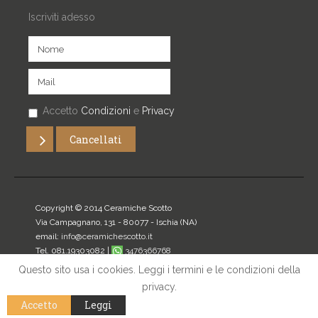
Iscriviti adesso
Accetto
Condizioni
e
Privacy
Copyright © 2014 Ceramiche Scotto
Via Campagnano, 131 - 80077 -
Ischia
(NA)
email:
info@ceramichescotto.it
Tel. 081.19303082 |
3476366768
P.IVA: 07272340634
Questo sito usa i cookies. Leggi i termini e le condizioni della
privacy.
Home
|
Privacy
|
Mappa del sito
|
Login
Accetto
Leggi