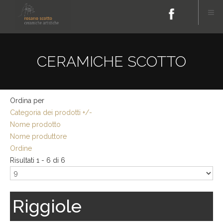
CERAMICHE SCOTTO
Ordina per
Categoria dei prodotti +/-
Nome prodotto
Nome produttore
Ordine
Risultati 1 - 6 di 6
Riggiole