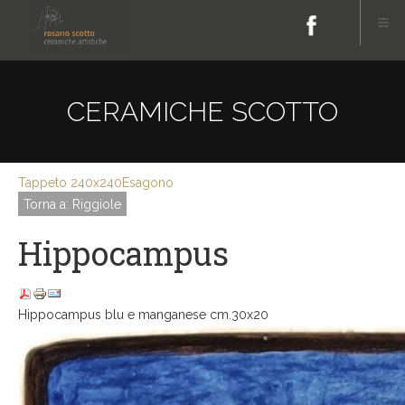
CERAMICHE SCOTTO
Tappeto 240x240
Esagono
Torna a: Riggiole
Hippocampus
Hippocampus blu e manganese cm.30x20