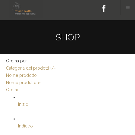
SHOP
Ordina per
Categoria dei prodotti +/-
Nome prodotto
Nome produttore
Ordine
Inizio
Indietro