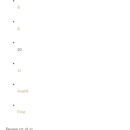
8
9
10
11
Avanti
Fine
Pagina 10 di 11