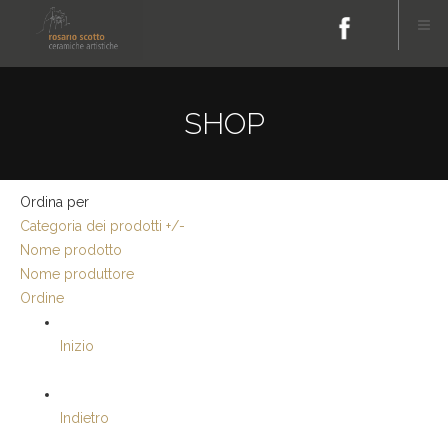
SHOP
Ordina per
Categoria dei prodotti +/-
Nome prodotto
Nome produttore
Ordine
Inizio
Indietro