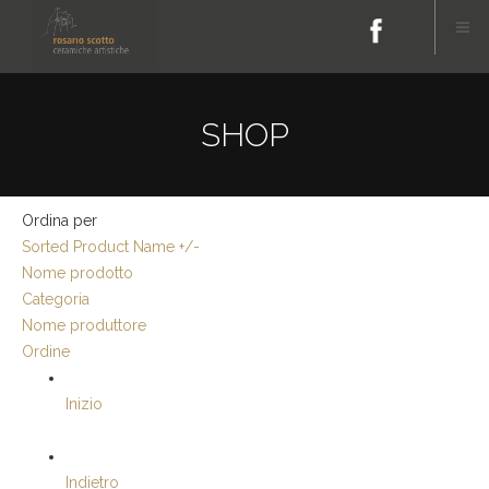
SHOP
Ordina per
Sorted Product Name +/-
Nome prodotto
Categoria
Nome produttore
Ordine
Inizio
Indietro