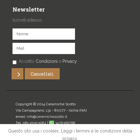
Newsletter
Iscriviti adesso
Accetto
Condizioni
e
Privacy
Copyright © 2014 Ceramiche Scotto
Via Campagnano, 131 - 80077 -
Ischia
(NA)
email:
info@ceramichescotto.it
Tel. 081.19303082 |
3476366768
P.IVA: 07272340634
Questo sito usa i cookies. Leggi i termini e le condizioni della
privacy.
Home
|
Privacy
|
Mappa del sito
|
Login