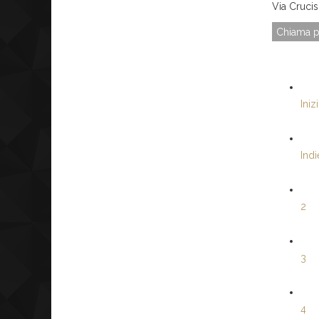
Via Cruci
Chiama p
Iniz
Indi
2
3
4