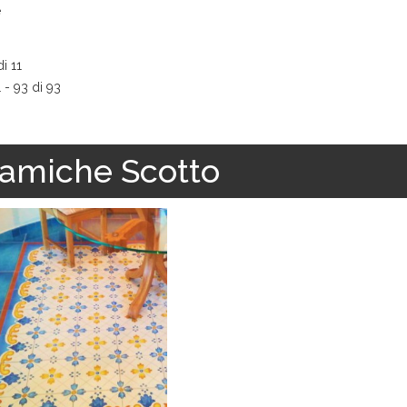
e
i 11
1 - 93 di 93
amiche Scotto