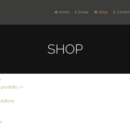
Home
Storia
Shop
Condizi
SHOP
r
prodotto +/-
duttore
io