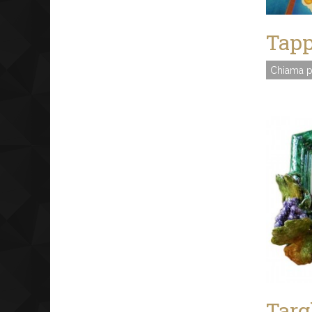
Tapp
Chiama p
Targ