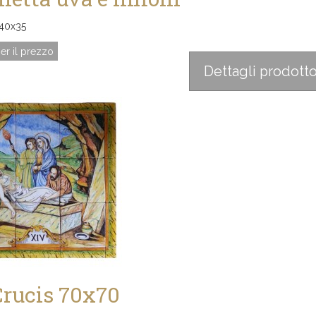
 40x35
er il prezzo
Dettagli prodott
Crucis 70x70