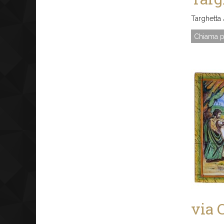
Targhetta
Chiama p
via 