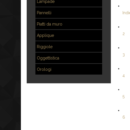
Lampade
Pannelli
Indi
Piatti da muro
2
Applique
Riggiole
3
Oggettistica
Orologi
4
5
6