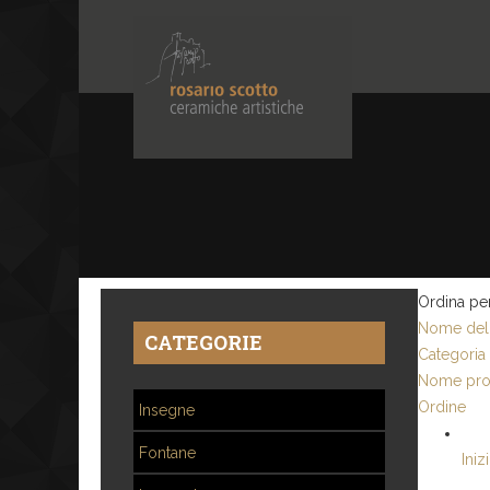
Ordina pe
Nome del 
CATEGORIE
Categoria
Nome pro
Ordine
Insegne
Fontane
Iniz