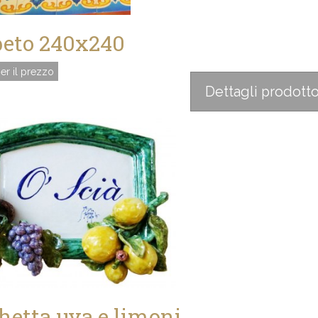
eto 240x240
er il prezzo
Dettagli prodott
hetta uva e limoni