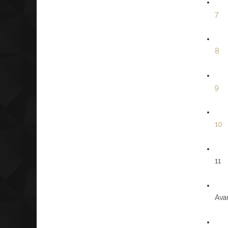
7
8
9
10
11
Avan