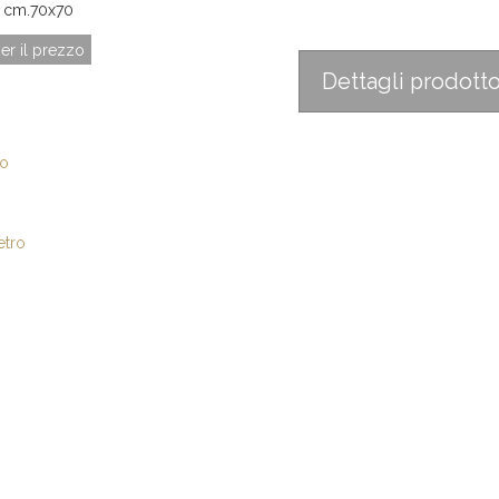
s cm.70x70
er il prezzo
Dettagli prodott
io
etro