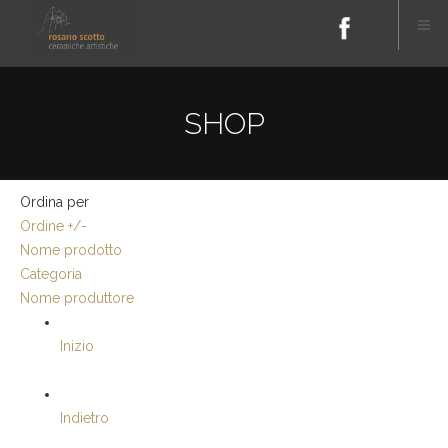
SHOP
Ordina per
Ordine +/-
Nome prodotto
Categoria
Nome produttore
Inizio
Indietro