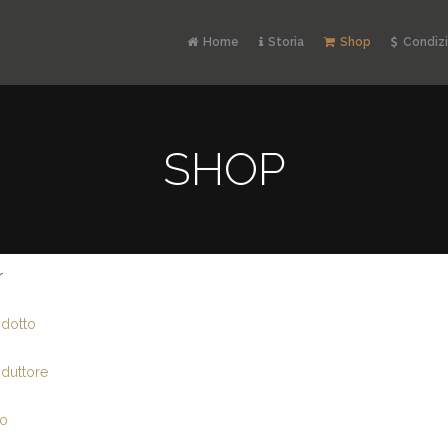
Home
Storia
Shop
Condizi
SHOP
r
-
dotto
duttore
io