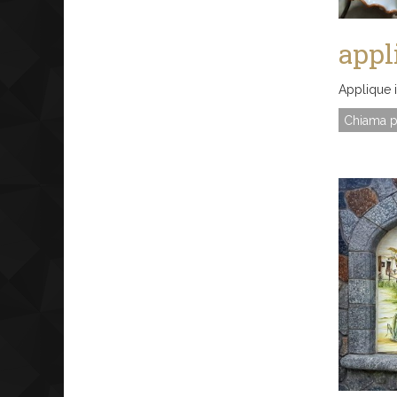
appl
Applique 
Chiama p