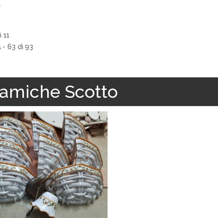
e
i 11
5 - 63 di 93
amiche Scotto