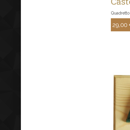
Cast
Quadretto 
29,00
Sconto