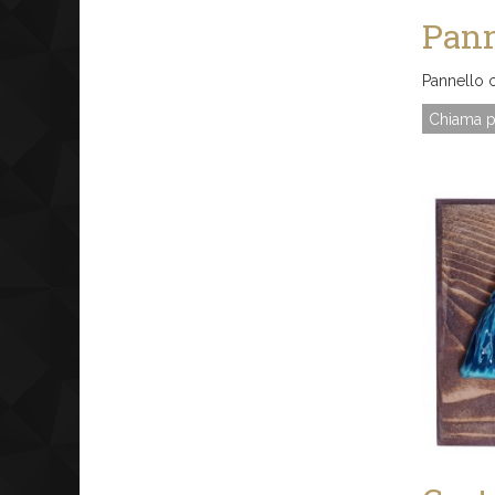
Pann
Pannello 
Chiama p