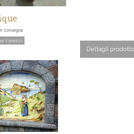
ique
in consegna
er il prezzo
Dettagli prodott