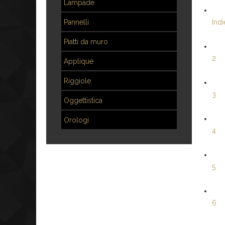
Lampade
Pannelli
Indi
Piatti da muro
2
Applique
Riggiole
3
Oggettistica
Orologi
4
5
6