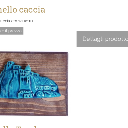
ello caccia
caccia cm 120x110
er il prezzo
Dettagli prodott