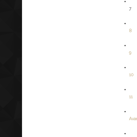
7
8
9
10
11
Avan