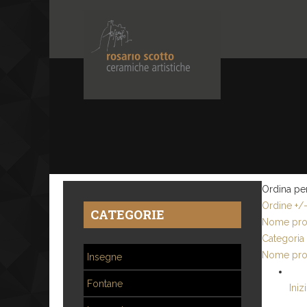
Ordina pe
Ordine +/
CATEGORIE
Nome pro
Categoria
Nome pro
Insegne
Fontane
Iniz