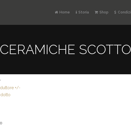
Home
Storia
Shop
Condizi
CERAMICHE SCOTT
r
uttore +/-
dotto
io