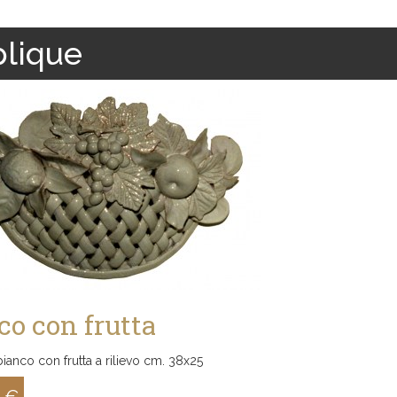
lique
co con frutta
ianco con frutta a rilievo cm. 38x25
0 €