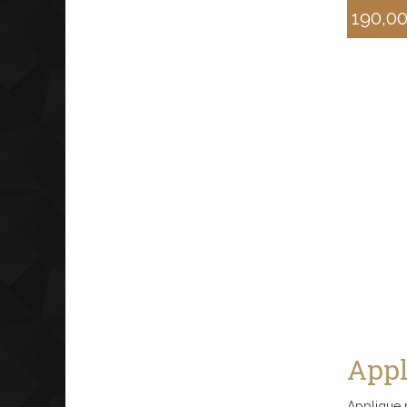
190,0
Sconto
Appl
Applique 