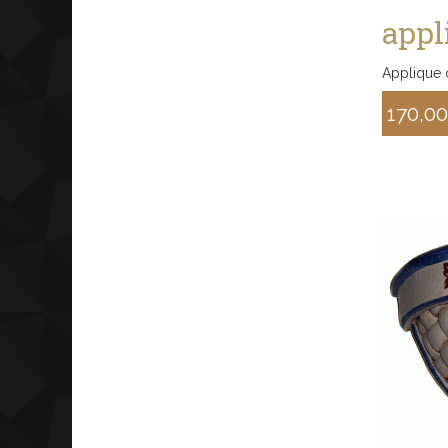
appl
Applique 
170,0
Sconto