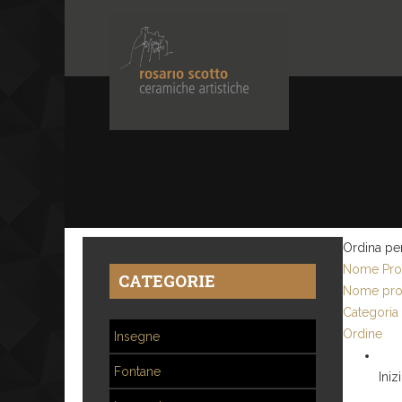
Ordina pe
Nome Prod
CATEGORIE
Nome pro
Categoria
Ordine
Insegne
Fontane
Iniz