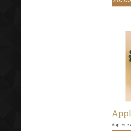
Sconto
Appl
Applique c