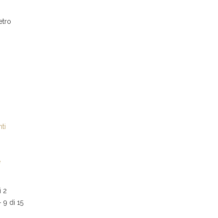
etro
ti
e
i 2
- 9 di 15