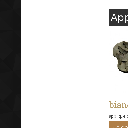
App
bian
applique b
210,0