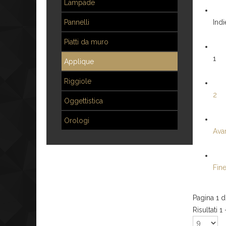
Lampade
Pannelli
Indi
Piatti da muro
1
Applique
Riggiole
2
Oggettistica
Orologi
Avan
Fin
Pagina 1 d
Risultati 1 