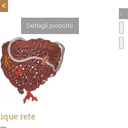
0 €
:
Dettagli prodotto
ique rete
rete