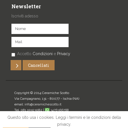
Newsletter
Iscriviti adesso
Accetto
Condizioni
e
Privacy
Copyright © 2014 Ceramiche Scotto
Via Campagnano, 131 - 80077 -
Ischia
(NA)
email:
info@ceramichescotto.it
Tel. 081.19303082 |
3476366768
P.IVA: 07272340634
Questo sito usa i cookies. Leggi i termini e le condizioni della
privacy.
Home
|
Privacy
|
Mappa del sito
|
Login