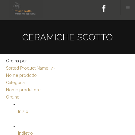
CERAMICHE SCOTTO
Ordina per
Sorted Product Name +/-
Nome prodotto
Categoria
Nome produttore
Ordine
Inizio
Indietro