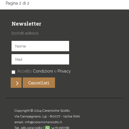
Pagina 2 di 2
Newsletter
Iscriviti adesso
Accetto
Condizioni
e
Privacy
Copyright © 2014 Ceramiche Scotto
Via Campagnano, 131 - 80077 -
Ischia
(NA)
email:
info@ceramichescotto.it
Tel. 081.19303082 |
3476366768