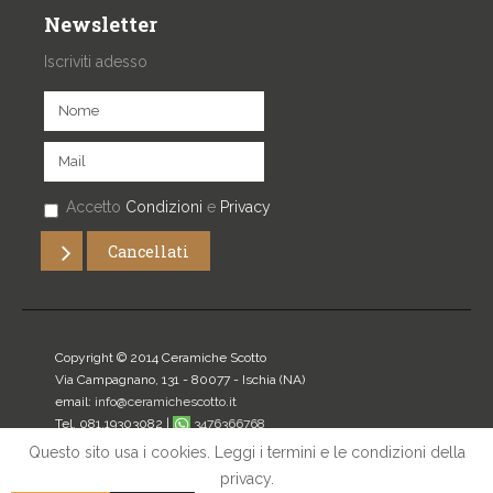
Newsletter
Iscriviti adesso
Accetto
Condizioni
e
Privacy
Copyright © 2014 Ceramiche Scotto
Via Campagnano, 131 - 80077 -
Ischia
(NA)
email:
info@ceramichescotto.it
Tel. 081.19303082 |
3476366768
P.IVA: 07272340634
Questo sito usa i cookies. Leggi i termini e le condizioni della
privacy.
Home
|
Privacy
|
Mappa del sito
|
Login