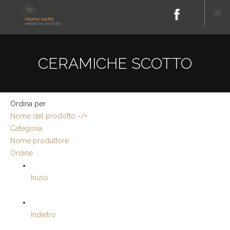
CERAMICHE SCOTTO
Ordina per
Nome del prodotto -/+
Categoria
Nome produttore
Ordine
Inizio
Indietro