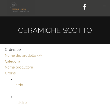
CERAMICHE SCOTTO
Ordina per
Nome del prodotto -/+
Categoria
Nome produttore
Ordine
Inizio
Indietro