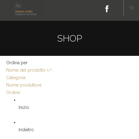
SHOP
Ordina per
Nome del prodotto +/-
Categoria
Nome produttore
Ordine
Inizio
Indietro