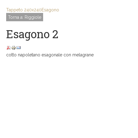
Tappeto 240x240
Esagono
Torna a: Riggiole
Esagono 2
cotto napoletano esagonale con melagrane