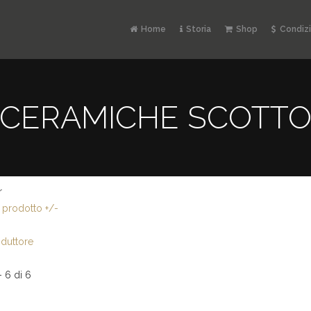
Home
Storia
Shop
Condizi
CERAMICHE SCOTT
r
prodotto +/-
duttore
 - 6 di 6