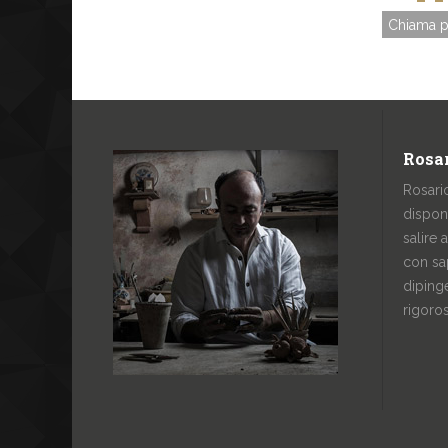
Chiama p
Rosar
Rosari
dispon
salire 
con sa
dipinge
rigoro