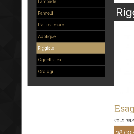
Lampade
Rig
Pannelli
Piatti da muro
Applique
Riggiole
Oggettistica
Orologi
Esa
cotto nap
38,00