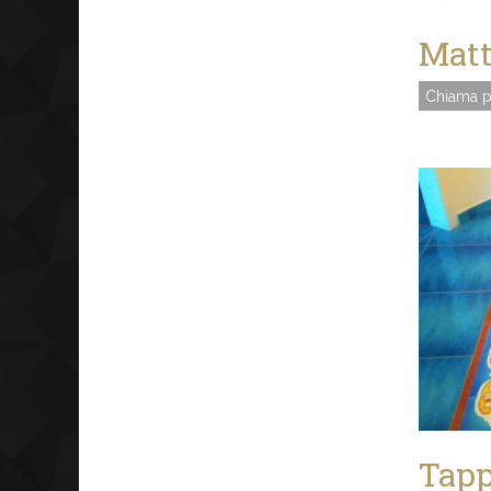
Matt
Chiama p
Tapp