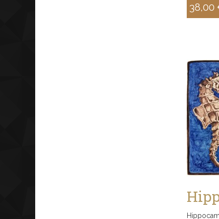
38,00
Sconto
Hip
Hippocam