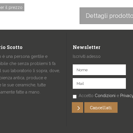
er il prezzo
Dettagli prodott
io Scotto
Newsletter
o è una persona gentile e
Iscriviti adesso
ibile che senza problemi ti fa
al suo laboratorio lì sopra, dove,
pienza antica, produce e
 le sue ceramiche, tutte
samente fatte a mano.
Accetto
Condizioni
e
Privac