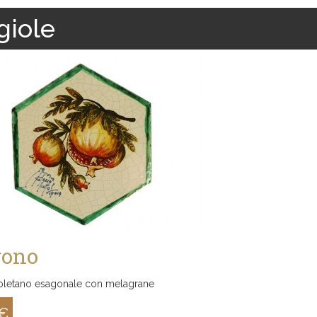
giole
gono
oletano esagonale con melagrane
 €