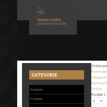
Ordina pe
Nome del 
CATEGORIE
Categoria
Nome pro
Ordine
Insegne
Risultati 1
Fontane