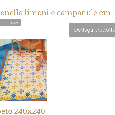
onella limoni e campanule cm.
er il prezzo
Dettagli prodott
eto 240x240