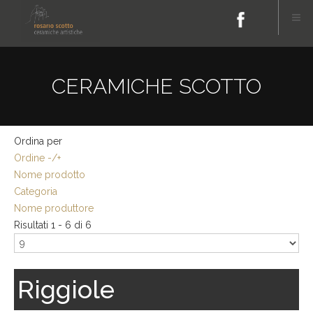
CERAMICHE SCOTTO
Ordina per
Ordine -/+
Nome prodotto
Categoria
Nome produttore
Risultati 1 - 6 di 6
Riggiole