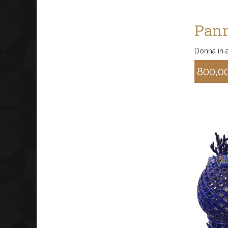
Pann
Donna in 
800,0
Sconto