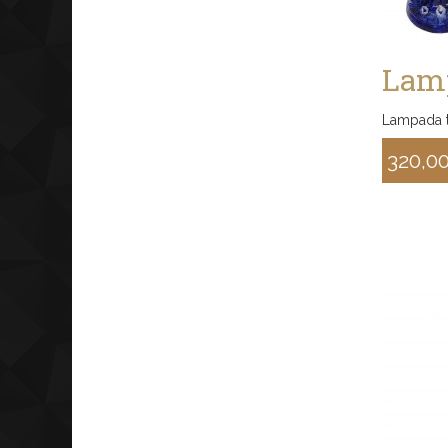
Lamp
Lampada tr
320,0
Sconto