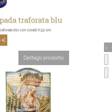
ada traforata blu
aforata blu con coralli h.53 cm.
0 €
:
Dettagli prodotto