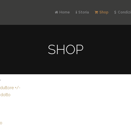
Home
Storia
Shop
Condizi
SHOP
r
uttore +/-
dotto
io