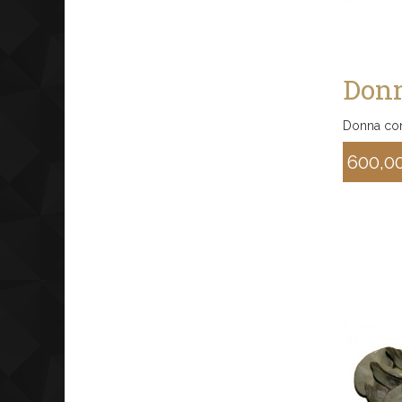
Donn
Donna con
600,0
Sconto