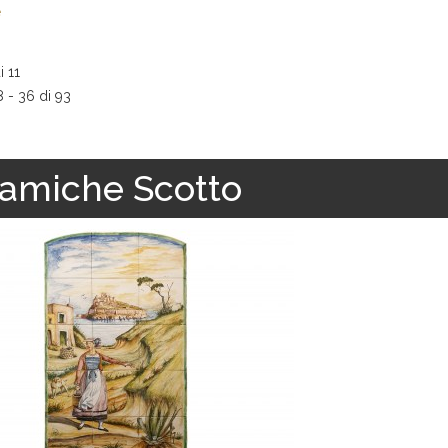
e
i 11
8 - 36 di 93
amiche Scotto