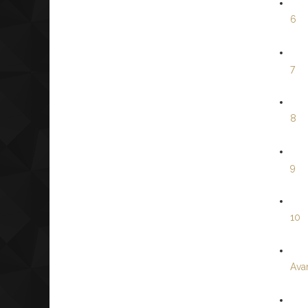
6
7
8
9
10
Avan