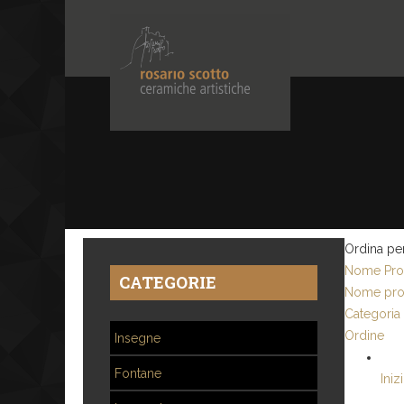
Ordina pe
Nome Prod
CATEGORIE
Nome pro
Categoria
Ordine
Insegne
Fontane
Iniz