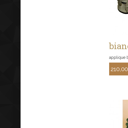
bian
applique b
210,0
Sconto