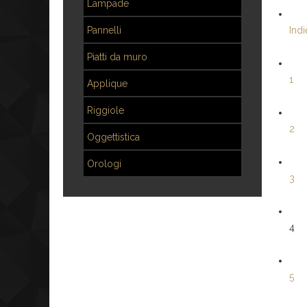
Lampade
Pannelli
Indi
Piatti da muro
1
Applique
Riggiole
2
Oggettistica
Orologi
3
4
5