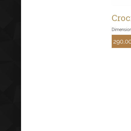
Croc
Dimension
290,0
Sconto