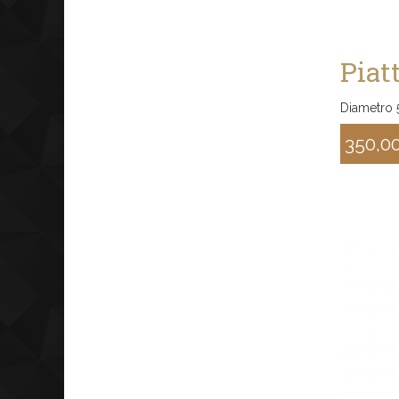
Piat
Diametro 
350,0
Sconto