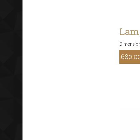
Lamp
Dimension
680,0
Sconto