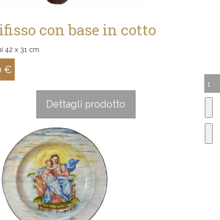
ifisso con base in cotto
i 42 x 31 cm.
0 €
:
Dettagli prodotto