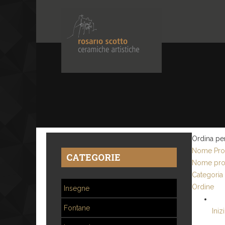
Ordina pe
Nome Prod
CATEGORIE
Nome pro
Categoria
Ordine
Insegne
Fontane
Iniz