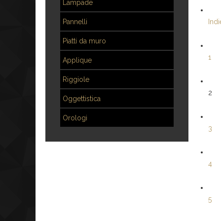
Lampade
Pannelli
Indi
Piatti da muro
1
Applique
Riggiole
2
Oggettistica
Orologi
3
4
5