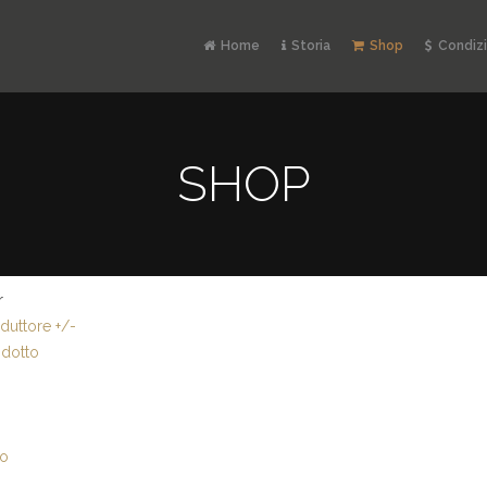
Home
Storia
Shop
Condizi
SHOP
r
uttore +/-
dotto
io