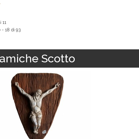
e
i 11
0 - 18 di 93
amiche Scotto