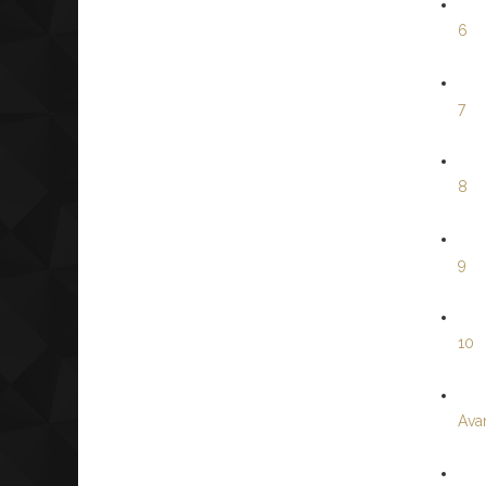
6
7
8
9
10
Avan