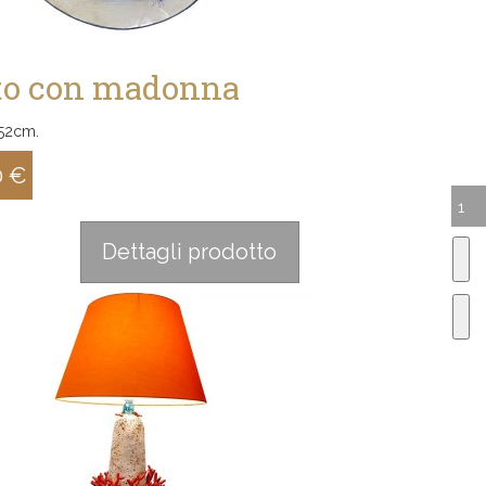
to con madonna
52cm.
0 €
:
Dettagli prodotto